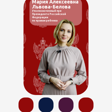
Мария Алексеевна
Львова-Белова
Уполномоченный при
Президенте Российской
Федерации
по правам ребенка