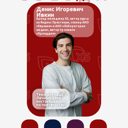
Денис Игоревич
Ивкин
Бренд-менеджер Х5, автор курса
на Яндекс Практикум, спикер АНО
«Евразия» и АНО «Лаборатория
медиа», автор tg-канала
«брендден»
Тема доклада:
Личный бред:
инструкция
по притворству