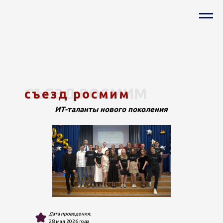
СЪЕЗД РОСМИМ
съезд росмим
ИТ-таланты нового поколения
Дата проведения:
28 мая 2026 года