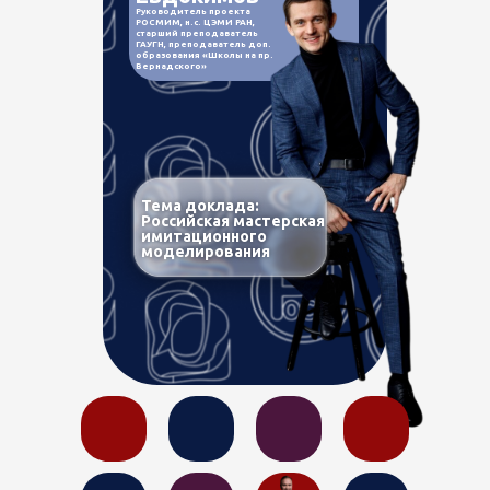
Руководитель проекта
РОСМИМ, н.с. ЦЭМИ РАН,
старший преподаватель
ГАУГН, преподаватель доп.
образования «Школы на пр.
Вернадского»
Тема доклада:
Российская мастерская
имитационного
моделирования