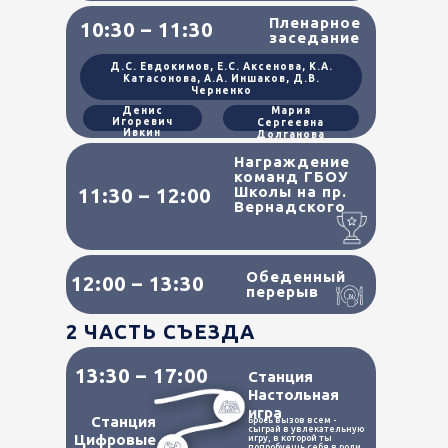
Пленарное
10:30 – 11:30
заседание
Д.С. Евдокимов, Е.С. Аксенова, К.А.
Катасонова, А.А. Иншаков, Д.В.
Черненко
Денис
Мария
Игоревич
Сергеевна
Ивкин
Долганова
Награждение
команд ГБОУ
Школы на пр.
11:30 – 12:00
Вернадского
Обеденный
12:00 – 13:30
перерыв
2 ЧАСТЬ СЪЕЗДА
13:30 – 17:00
Станция
Настольная
игра
Станция
Брось вызов всем -
сыграй в увлекательную
Цифровые
игру, в которой ты
попробуешь себя в роли