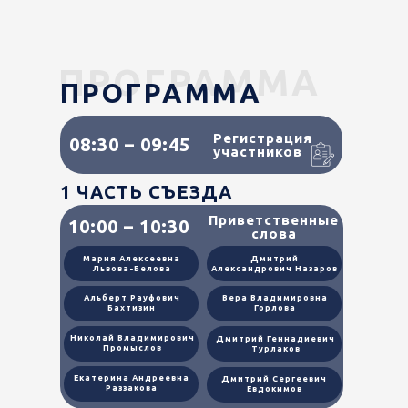
ПРОГРАММА
ПРОГРАММА
Регистрация
08:30 – 09:45
участников
1 ЧАСТЬ СЪЕЗДА
Приветственные
10:00 – 10:30
слова
Мария Алексеевна
Дмитрий
Львова-Белова
Александрович Назаров
Альберт Рауфович
Вера Владимировна
Бахтизин
Горлова
Николай Владимирович
Дмитрий Геннадиевич
Промыслов
Турлаков
Екатерина Андреевна
Дмитрий Сергеевич
Раззакова
Евдокимов