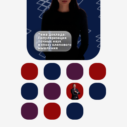
Тема доклада:
Популяризация
точных наук
в эпоху клипового
мышления